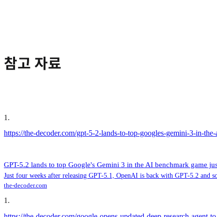
참고 자료
1
.
https://the-decoder.com/gpt-5-2-lands-to-top-googles-gemini-3-in-the
GPT-5.2 lands to top Google's Gemini 3 in the AI benchmark game jus
Just four weeks after releasing GPT-5.1, OpenAI is back with GPT-5.2 and 
the-decoder.com
1
.
https://the-decoder.com/google-opens-updated-deep-research-agent-to