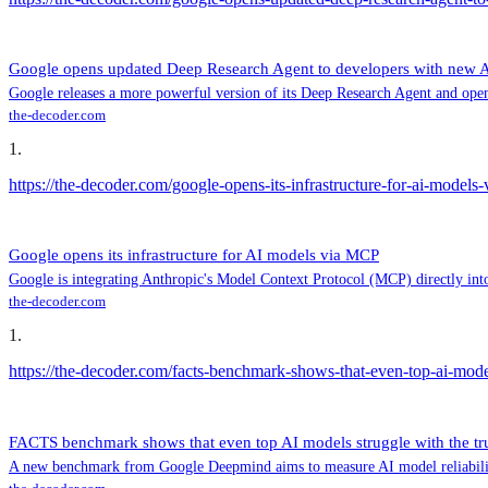
Google opens updated Deep Research Agent to developers with new 
Google releases a more powerful version of its Deep Research Agent and open
the-decoder.com
1
.
https://the-decoder.com/google-opens-its-infrastructure-for-ai-models
Google opens its infrastructure for AI models via MCP
Google is integrating Anthropic's Model Context Protocol (MCP) directly into 
the-decoder.com
1
.
https://the-decoder.com/facts-benchmark-shows-that-even-top-ai-model
FACTS benchmark shows that even top AI models struggle with the tr
A new benchmark from Google Deepmind aims to measure AI model reliability 