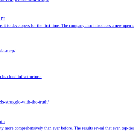
API
s it to developers for the first time. The company also introduces a new open
-via-mcp/
its cloud infrastructure.
s-struggle-with-the-truth/
uth
more comprehensively than ever before. The results reveal that even top-tier