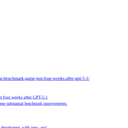
-ai-benchmark-game-just-four-weeks-after-gpt-5-1/
t four weeks after GPT-5.1
some substantial benchmark improvements.
-developers-with-new-api/