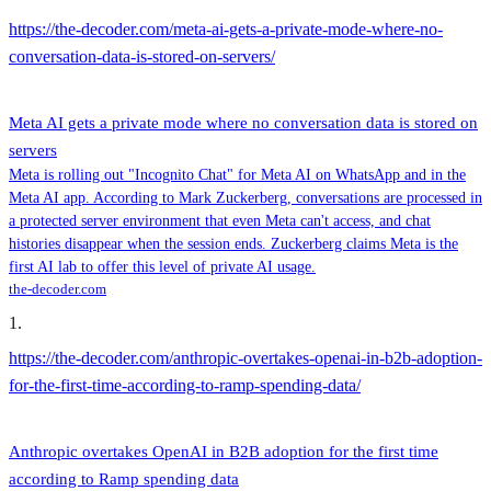
https://the-decoder.com/meta-ai-gets-a-private-mode-where-no-
conversation-data-is-stored-on-servers/
Meta AI gets a private mode where no conversation data is stored on
servers
Meta is rolling out "Incognito Chat" for Meta AI on WhatsApp and in the
Meta AI app. According to Mark Zuckerberg, conversations are processed in
a protected server environment that even Meta can't access, and chat
histories disappear when the session ends. Zuckerberg claims Meta is the
first AI lab to offer this level of private AI usage.
the-decoder.com
1
.
https://the-decoder.com/anthropic-overtakes-openai-in-b2b-adoption-
for-the-first-time-according-to-ramp-spending-data/
Anthropic overtakes OpenAI in B2B adoption for the first time
according to Ramp spending data