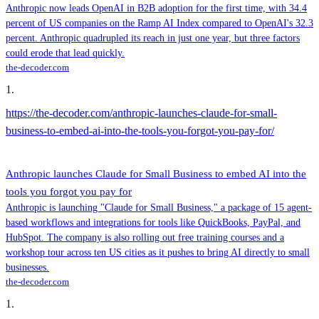
Anthropic now leads OpenAI in B2B adoption for the first time, with 34.4
percent of US companies on the Ramp AI Index compared to OpenAI's 32.3
percent. Anthropic quadrupled its reach in just one year, but three factors
could erode that lead quickly.
the-decoder.com
1
.
https://the-decoder.com/anthropic-launches-claude-for-small-
business-to-embed-ai-into-the-tools-you-forgot-you-pay-for/
Anthropic launches Claude for Small Business to embed AI into the
tools you forgot you pay for
Anthropic is launching "Claude for Small Business," a package of 15 agent-
based workflows and integrations for tools like QuickBooks, PayPal, and
HubSpot. The company is also rolling out free training courses and a
workshop tour across ten US cities as it pushes to bring AI directly to small
businesses.
the-decoder.com
1
.