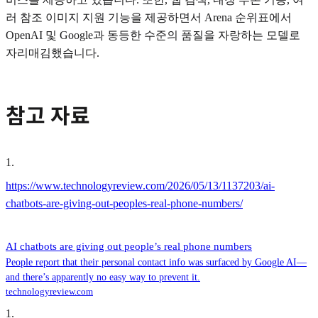
러 참조 이미지 지원 기능을 제공하면서 Arena 순위표에서
OpenAI 및 Google과 동등한 수준의 품질을 자랑하는 모델로
자리매김했습니다.
참고 자료
1
.
https://www.technologyreview.com/2026/05/13/1137203/ai-
chatbots-are-giving-out-peoples-real-phone-numbers/
AI chatbots are giving out people’s real phone numbers
People report that their personal contact info was surfaced by Google AI—
and there’s apparently no easy way to prevent it.
technologyreview.com
1
.