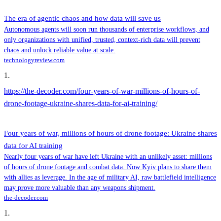
The era of agentic chaos and how data will save us
Autonomous agents will soon run thousands of enterprise workflows, and
only organizations with unified, trusted, context-rich data will prevent
chaos and unlock reliable value at scale.
technologyreview.com
1
.
https://the-decoder.com/four-years-of-war-millions-of-hours-of-
drone-footage-ukraine-shares-data-for-ai-training/
Four years of war, millions of hours of drone footage: Ukraine shares
data for AI training
Nearly four years of war have left Ukraine with an unlikely asset: millions
of hours of drone footage and combat data. Now Kyiv plans to share them
with allies as leverage. In the age of military AI, raw battlefield intelligence
may prove more valuable than any weapons shipment.
the-decoder.com
1
.