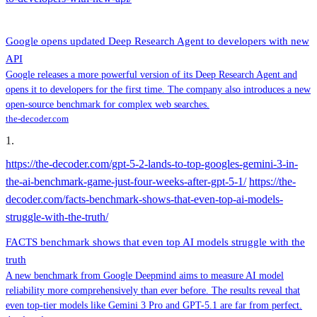
Google opens updated Deep Research Agent to developers with new
API
Google releases a more powerful version of its Deep Research Agent and
opens it to developers for the first time. The company also introduces a new
open-source benchmark for complex web searches.
the-decoder.com
1
.
https://the-decoder.com/gpt-5-2-lands-to-top-googles-gemini-3-in-
the-ai-benchmark-game-just-four-weeks-after-gpt-5-1/
https://the-
decoder.com/facts-benchmark-shows-that-even-top-ai-models-
struggle-with-the-truth/
FACTS benchmark shows that even top AI models struggle with the
truth
A new benchmark from Google Deepmind aims to measure AI model
reliability more comprehensively than ever before. The results reveal that
even top-tier models like Gemini 3 Pro and GPT-5.1 are far from perfect.