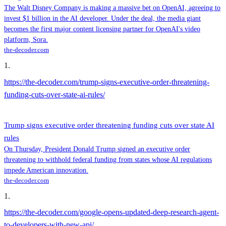
The Walt Disney Company is making a massive bet on OpenAI, agreeing to
invest $1 billion in the AI developer. Under the deal, the media giant
becomes the first major content licensing partner for OpenAI's video
platform, Sora.
the-decoder.com
1
.
https://the-decoder.com/trump-signs-executive-order-threatening-
funding-cuts-over-state-ai-rules/
Trump signs executive order threatening funding cuts over state AI
rules
On Thursday, President Donald Trump signed an executive order
threatening to withhold federal funding from states whose AI regulations
impede American innovation.
the-decoder.com
1
.
https://the-decoder.com/google-opens-updated-deep-research-agent-
to-developers-with-new-api/