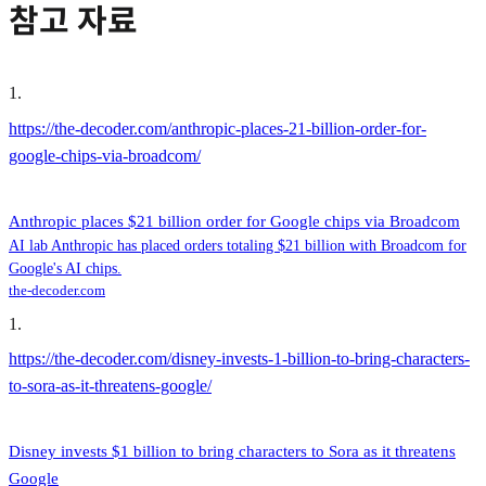
참고 자료
1
.
https://the-decoder.com/anthropic-places-21-billion-order-for-
google-chips-via-broadcom/
Anthropic places $21 billion order for Google chips via Broadcom
AI lab Anthropic has placed orders totaling $21 billion with Broadcom for
Google's AI chips.
the-decoder.com
1
.
https://the-decoder.com/disney-invests-1-billion-to-bring-characters-
to-sora-as-it-threatens-google/
Disney invests $1 billion to bring characters to Sora as it threatens
Google