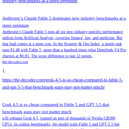
industry-benchmarks-at-a-steep-premium/
Anthropic's Claude Fable 5 dominates new industry benchmarks at a
steep premium
Anthropic's Claude Fable 5 tops all six new industry-specific performance
indices from Artificial Analysis, covering finance, law, and medicine. But
that lead comes at a steep cost. In the Strategy & Ops Index, a single task
runs $3.48 with Fable 5, more than a hundred times what DeepSeek V4 Pro
charges at $0.03. The score difference is just 12 points.
the-decoder.com
1
.
https://the-decoder.com/grok-4-5-is-so-cheap-compared-to-fable-5-
and-gpt-5-5-that-benchmark-gaps-may-not-matter-much/
Grok 4.5 is so cheap compared to Fable 5 and GPT 5.5 that
benchmark gaps may not matter much
xAI releases Grok 4.5, trained on tens of thousands of Nvidia GB300
GPUs. In coding benchmarks, the model trails Fable 5 and GPT-5.5 but