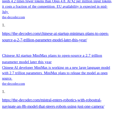
needs 4.2 times fewer tokens than Opus 4.8. At $2 per million input tokens,
it costs a fraction of the competition. EU availability is expected in mid-
July.
the-decoder.com
1
.
https://the-decoder.com/chinese-ai-startup-minimax-plans-to-open-
source-a-2-7-trillion-parameter-model-later-this-year/
Chinese AI startup MiniMax plans to open-source a 2.7 trillion
parameter model later this year
Chinese AI developer MiniMax is working on a new large language model
with 2.7 trillion parameters. MiniMax plans to release the model as open
source.
the-decoder.com
1
.
https://the-decoder.com/mistral-enters-robotics-with-robostral-
navigate-an-8b-model-that-steers-robots-using-just-one-camera/