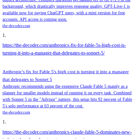
background, which drastically improves response quality. GPT-Live-1 is
available now for paying ChatGPT users, with a mini version for free
accounts. API access is coming soon.
the-decoder.com
1
.
https://the-decoder.com/anthropics-fix-for-fable-5s-high-cost-is-
turning-it-into-a-manager-that-delegates-to-sonnet-5/
Anthropic's fix for Fable 5's high cost is turning it into a manager
that delegates to Sonnet 5
Anthropic recommends using the expensive Claude Fable 5 mainly as a
planner for smaller models instead of running it on every task. Combined
with Sonnet 5 in the "Advisor" pattern, this setup hits 92 percent of Fable
5's solo performance at 63 percent of the cost.
the-decoder.com
1
.
https://the-decoder.com/anthropics-claude-fable-5-dominates-new-