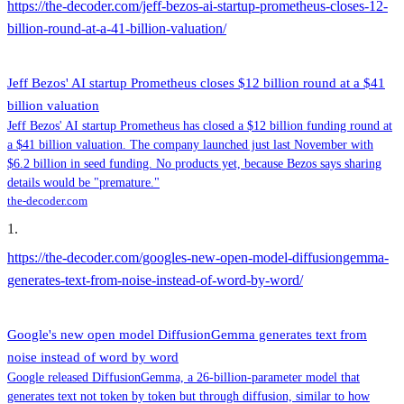
https://the-decoder.com/jeff-bezos-ai-startup-prometheus-closes-12-
billion-round-at-a-41-billion-valuation/
Jeff Bezos' AI startup Prometheus closes $12 billion round at a $41
billion valuation
Jeff Bezos' AI startup Prometheus has closed a $12 billion funding round at
a $41 billion valuation. The company launched just last November with
$6.2 billion in seed funding. No products yet, because Bezos says sharing
details would be "premature."
the-decoder.com
1
.
https://the-decoder.com/googles-new-open-model-diffusiongemma-
generates-text-from-noise-instead-of-word-by-word/
Google's new open model DiffusionGemma generates text from
noise instead of word by word
Google released DiffusionGemma, a 26-billion-parameter model that
generates text not token by token but through diffusion, similar to how