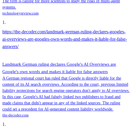
The firm is calling for more scientists to study the risks of multi-agent
systems.
technologyreview.com
1
.
https://the-decoder.com/landmark-german-ruling-declares-googles-
ai-overviews-are-googles-own-words-and-makes-it-liable-for-false-
answers/
Landmark German ruling declares Google's AI Overviews are
Google's own words and makes it liable for false answers
A German regional court has ruled that Google is directly liable for the
content of its AI search overviews. According to the court, previous limited
liability protections for search engine operators don't apply to AI overviews.
In this case, Google's AI had falsely linked two publishers to fraud and
made claims that didn't appear in any of the linked sources. The ruling
could set a precedent for AI-generated content liability worldwide.
the-decoder.com
1
.