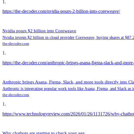
1
.
https://the-decoder.com/nvidia-pours-2-billion-into-coreweave/
Nvidia pours $2 billion into Coreweave
Nvidia invests $2 billion in cloud provider Coreweave, buying shares at $87.
the-decoder.com
1
.
https://the-decoder.com/anthropic-brings-asana-figma-slack-and-more-t
Anthropic brings Asana, Figma, Slack, and more tools directly into Cla
Anthropic is integrating popular work tools like Asana, Figma, and Slack as 
the-decoder.com
1
.
https://www.technologyreview.com/2026/01/26/1131726/why-chatbots-
Why chatbots are starting to check your age