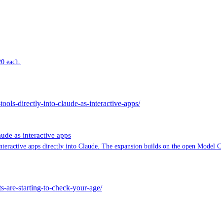
20 each.
ools-directly-into-claude-as-interactive-apps/
ude as interactive apps
interactive apps directly into Claude. The expansion builds on the open Model 
are-starting-to-check-your-age/