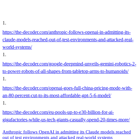
1
.
https://the-decoder.com/anthropic-follows-openai-in-admitting-its-
claude-models-reached-out-of-test-environments-and-attacked-real-
world-systems/
1
.
https://the-decoder.com/google-deepmind-unveils-gemini-robotics-2-
to-power-robots-of-all-shapes-from-tabletop-arms-to-humanoids/
1
.
https://the-decoder.com/openai-goes-full-china-pricing-mode-with-
an-80-percent-cut-to-its-most-affordable-gpt-5-6-model/
1
.
https://the-decoder.com/eu-pools-up-to-e30-billion-for-ai-
gigafactories-while-us-tech-giants-casually-spend-20-times-more/
Anthropic follows OpenAI in admitting its Claude models reached
out of test environments and attacked real-world systems