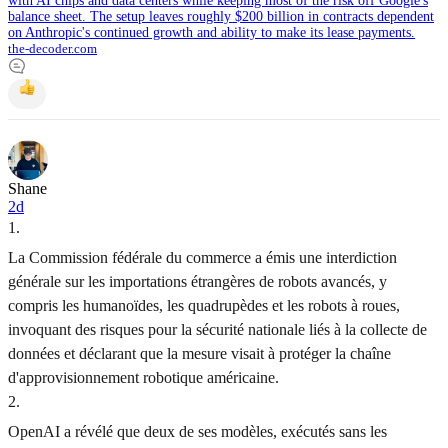
with AI chips and data centers while keeping most of the risk off Google's
balance sheet. The setup leaves roughly $200 billion in contracts dependent
on Anthropic's continued growth and ability to make its lease payments.
the-decoder.com
Shane
2d
1
.
La Commission fédérale du commerce a émis une interdiction
générale sur les importations étrangères de robots avancés, y
compris les humanoïdes, les quadrupèdes et les robots à roues,
invoquant des risques pour la sécurité nationale liés à la collecte de
données et déclarant que la mesure visait à protéger la chaîne
d'approvisionnement robotique américaine.
2
.
OpenAI a révélé que deux de ses modèles, exécutés sans les