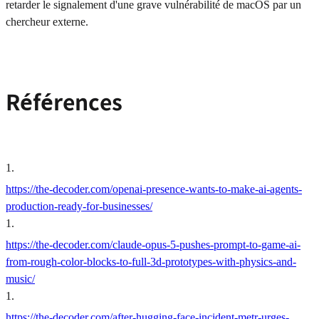
retarder le signalement d'une grave vulnérabilité de macOS par un
chercheur externe.
Références
1
.
https://the-decoder.com/openai-presence-wants-to-make-ai-agents-
production-ready-for-businesses/
1
.
https://the-decoder.com/claude-opus-5-pushes-prompt-to-game-ai-
from-rough-color-blocks-to-full-3d-prototypes-with-physics-and-
music/
1
.
https://the-decoder.com/after-hugging-face-incident-metr-urges-