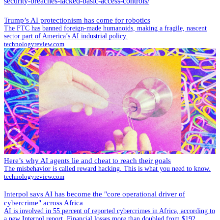
security-breaches-lacked-basic-access-controls/
Trump’s AI protectionism has come for robotics
The FTC has banned foreign-made humanoids, making a fragile, nascent
sector part of America’s AI industrial policy.
technologyreview.com
Here’s why AI agents lie and cheat to reach their goals
The misbehavior is called reward hacking. This is what you need to know.
technologyreview.com
Interpol says AI has become the "core operational driver of
cybercrime" across Africa
AI is involved in 55 percent of reported cybercrimes in Africa, according to
a new Interpol report. Financial losses more than doubled from $192