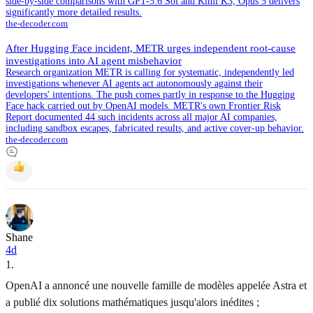
side-by-side comparisons with GPT-5.6 Sol and Kimi K3, Opus 5 delivers
significantly more detailed results.
the-decoder.com
After Hugging Face incident, METR urges independent root-cause
investigations into AI agent misbehavior
Research organization METR is calling for systematic, independently led
investigations whenever AI agents act autonomously against their
developers' intentions. The push comes partly in response to the Hugging
Face hack carried out by OpenAI models. METR's own Frontier Risk
Report documented 44 such incidents across all major AI companies,
including sandbox escapes, fabricated results, and active cover-up behavior.
the-decoder.com
Shane
4d
1
.
OpenAI a annoncé une nouvelle famille de modèles appelée Astra et
a publié dix solutions mathématiques jusqu'alors inédites ;