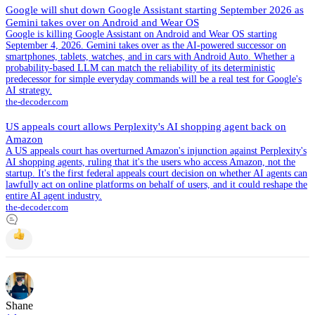
Google will shut down Google Assistant starting September 2026 as
Gemini takes over on Android and Wear OS
Google is killing Google Assistant on Android and Wear OS starting
September 4, 2026. Gemini takes over as the AI-powered successor on
smartphones, tablets, watches, and in cars with Android Auto. Whether a
probability-based LLM can match the reliability of its deterministic
predecessor for simple everyday commands will be a real test for Google's
AI strategy.
the-decoder.com
US appeals court allows Perplexity's AI shopping agent back on
Amazon
A US appeals court has overturned Amazon's injunction against Perplexity's
AI shopping agents, ruling that it's the users who access Amazon, not the
startup. It's the first federal appeals court decision on whether AI agents can
lawfully act on online platforms on behalf of users, and it could reshape the
entire AI agent industry.
the-decoder.com
Shane