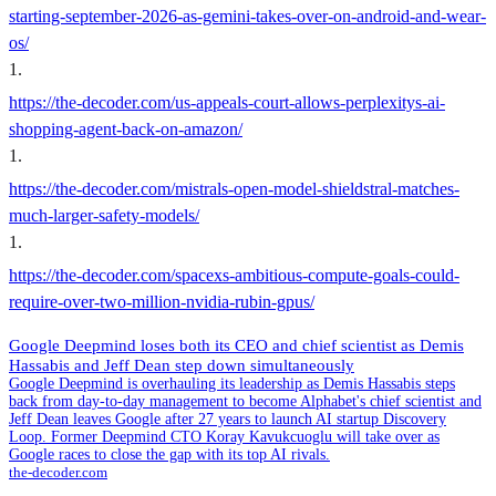
starting-september-2026-as-gemini-takes-over-on-android-and-wear-
os/
1
.
https://the-decoder.com/us-appeals-court-allows-perplexitys-ai-
shopping-agent-back-on-amazon/
1
.
https://the-decoder.com/mistrals-open-model-shieldstral-matches-
much-larger-safety-models/
1
.
https://the-decoder.com/spacexs-ambitious-compute-goals-could-
require-over-two-million-nvidia-rubin-gpus/
Google Deepmind loses both its CEO and chief scientist as Demis
Hassabis and Jeff Dean step down simultaneously
Google Deepmind is overhauling its leadership as Demis Hassabis steps
back from day-to-day management to become Alphabet's chief scientist and
Jeff Dean leaves Google after 27 years to launch AI startup Discovery
Loop. Former Deepmind CTO Koray Kavukcuoglu will take over as
Google races to close the gap with its top AI rivals.
the-decoder.com