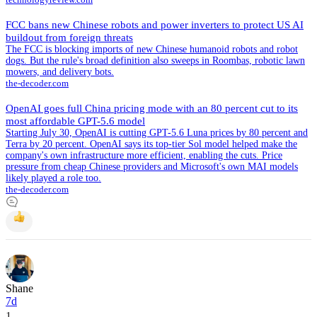
FCC bans new Chinese robots and power inverters to protect US AI
buildout from foreign threats
The FCC is blocking imports of new Chinese humanoid robots and robot
dogs. But the rule's broad definition also sweeps in Roombas, robotic lawn
mowers, and delivery bots.
the-decoder.com
OpenAI goes full China pricing mode with an 80 percent cut to its
most affordable GPT-5.6 model
Starting July 30, OpenAI is cutting GPT-5.6 Luna prices by 80 percent and
Terra by 20 percent. OpenAI says its top-tier Sol model helped make the
company's own infrastructure more efficient, enabling the cuts. Price
pressure from cheap Chinese providers and Microsoft's own MAI models
likely played a role too.
the-decoder.com
Shane
7d
1
.