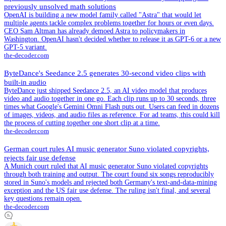
previously unsolved math solutions
OpenAI is building a new model family called "Astra" that would let
multiple agents tackle complex problems together for hours or even days.
CEO Sam Altman has already demoed Astra to policymakers in
Washington. OpenAI hasn't decided whether to release it as GPT-6 or a new
GPT-5 variant.
the-decoder.com
ByteDance's Seedance 2.5 generates 30-second video clips with
built-in audio
ByteDance just shipped Seedance 2.5, an AI video model that produces
video and audio together in one go. Each clip runs up to 30 seconds, three
times what Google's Gemini Omni Flash puts out. Users can feed in dozens
of images, videos, and audio files as reference. For ad teams, this could kill
the process of cutting together one short clip at a time.
the-decoder.com
German court rules AI music generator Suno violated copyrights,
rejects fair use defense
A Munich court ruled that AI music generator Suno violated copyrights
through both training and output. The court found six songs reproducibly
stored in Suno's models and rejected both Germany's text-and-data-mining
exception and the US fair use defense. The ruling isn't final, and several
key questions remain open.
the-decoder.com