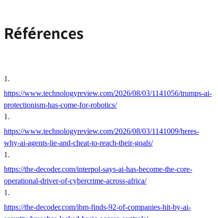
Références
1
.
https://www.technologyreview.com/2026/08/03/1141056/trumps-ai-
protectionism-has-come-for-robotics/
1
.
https://www.technologyreview.com/2026/08/03/1141009/heres-
why-ai-agents-lie-and-cheat-to-reach-their-goals/
1
.
https://the-decoder.com/interpol-says-ai-has-become-the-core-
operational-driver-of-cybercrime-across-africa/
1
.
https://the-decoder.com/ibm-finds-92-of-companies-hit-by-ai-