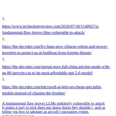
1
.
https://www.technologyreview.com/2026/07/30/1140927/a-
fundamental-flaw-leaves-llms-vulnerable-to-attack/
1
.
https://the-decoder.com/fcc-bans-new-chinese-robots-and-power-
inverters-to-protect-us-ai-buildout-from-foreign-threats/
1
.
https://the-decoder.com/openai-goes-full-china-pricing-mode-with-
an-80-percent-cut-to-its-most-affordable-gpt-5-6-model/
1
.
https://the-decoder.com/microsoft-ai-bets-on-cheap-specialist-
models-instead-of-chasing-the-frontier/
A fundamental flaw leaves LLMs strikingly vulnerable to attack
It makes it easy to trick them into doing things they shouldn’t, such as
telling you how to sabotage an aircraft’s navigation system.
technologyreview.com