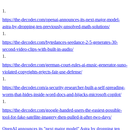
1
.
https://the-decoder.com/openai-announces-its-next-major-model-
astra-by-dropping-ten-previously-unsolved-math-solutions/
1
.
https://the-decoder.com/bytedances-seedance-2-5-generates-30-
second-video-clips-with-built-in-audio/
1
.
https://the-decoder.com/german-court-rules-ai-music-generator-suno-
violated-copyrights-rejects-fair-use-defense/
1
.
https://the-decoder.com/a-security-researcher-built-a-self-spreading-
worm-that-hides-inside-word-docs-and-hijacks-microsoft-copilot/
1
.
https://the-decoder.com/google-handed-users-the-easiest-possible-
tool-for-fake-satellite-imagery-then-pulled-it-after-two-days/
OpenAI announces its "next major model" Astra by dropping ten