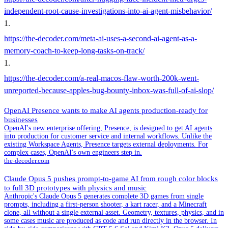
independent-root-cause-investigations-into-ai-agent-misbehavior/
1
.
https://the-decoder.com/meta-ai-uses-a-second-ai-agent-as-a-
memory-coach-to-keep-long-tasks-on-track/
1
.
https://the-decoder.com/a-real-macos-flaw-worth-200k-went-
unreported-because-apples-bug-bounty-inbox-was-full-of-ai-slop/
OpenAI Presence wants to make AI agents production-ready for
businesses
OpenAI's new enterprise offering, Presence, is designed to get AI agents
into production for customer service and internal workflows. Unlike the
existing Workspace Agents, Presence targets external deployments. For
complex cases, OpenAI's own engineers step in.
the-decoder.com
Claude Opus 5 pushes prompt-to-game AI from rough color blocks
to full 3D prototypes with physics and music
Anthropic's Claude Opus 5 generates complete 3D games from single
prompts, including a first-person shooter, a kart racer, and a Minecraft
clone, all without a single external asset. Geometry, textures, physics, and in
some cases music are produced as code and run directly in the browser. In