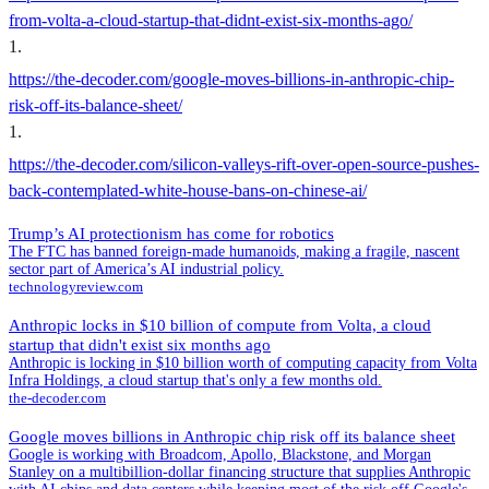
from-volta-a-cloud-startup-that-didnt-exist-six-months-ago/
1
.
https://the-decoder.com/google-moves-billions-in-anthropic-chip-
risk-off-its-balance-sheet/
1
.
https://the-decoder.com/silicon-valleys-rift-over-open-source-pushes-
back-contemplated-white-house-bans-on-chinese-ai/
Trump’s AI protectionism has come for robotics
The FTC has banned foreign-made humanoids, making a fragile, nascent
sector part of America’s AI industrial policy.
technologyreview.com
Anthropic locks in $10 billion of compute from Volta, a cloud
startup that didn't exist six months ago
Anthropic is locking in $10 billion worth of computing capacity from Volta
Infra Holdings, a cloud startup that's only a few months old.
the-decoder.com
Google moves billions in Anthropic chip risk off its balance sheet
Google is working with Broadcom, Apollo, Blackstone, and Morgan
Stanley on a multibillion-dollar financing structure that supplies Anthropic