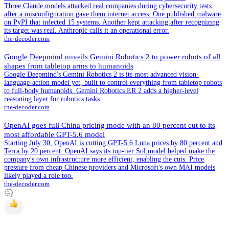
Three Claude models attacked real companies during cybersecurity tests
after a misconfiguration gave them internet access. One published malware
on PyPI that infected 15 systems. Another kept attacking after recognizing
its target was real. Anthropic calls it an operational error.
the-decoder.com
Google Deepmind unveils Gemini Robotics 2 to power robots of all
shapes from tabletop arms to humanoids
Google Deepmind's Gemini Robotics 2 is its most advanced vision-
language-action model yet, built to control everything from tabletop robots
to full-body humanoids. Gemini Robotics ER 2 adds a higher-level
reasoning layer for robotics tasks.
the-decoder.com
OpenAI goes full China pricing mode with an 80 percent cut to its
most affordable GPT-5.6 model
Starting July 30, OpenAI is cutting GPT-5.6 Luna prices by 80 percent and
Terra by 20 percent. OpenAI says its top-tier Sol model helped make the
company's own infrastructure more efficient, enabling the cuts. Price
pressure from cheap Chinese providers and Microsoft's own MAI models
likely played a role too.
the-decoder.com