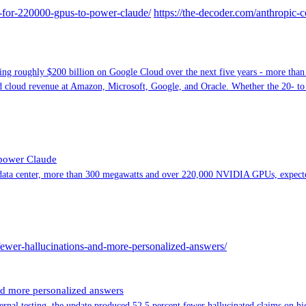
er-for-220000-gpus-to-power-claude/
https://the-decoder.com/anthropic-
ng roughly $200 billion on Google Cloud over the next five years - more than
ed cloud revenue at Amazon, Microsoft, Google, and Oracle. Whether the 20- to
 power Claude
1 data center, more than 300 megawatts and over 220,000 NVIDIA GPUs, expecte
h-fewer-hallucinations-and-more-personalized-answers/
nd more personalized answers
nal testing, the update produced 52.5 percent fewer hallucinated claims on hi