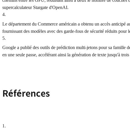
chemins entre les GPU, réduisant ainsi à deux le nombre de couches d
supercalculateur Stargate d'OpenAI.
4
.
Le département du Commerce américain a obtenu un accès anticipé aux
fournissant des modèles avec des garde-fous de sécurité réduits pour l
5
.
Google a publié des outils de prédiction multi-jetons pour sa famille d
en une seule passe, accélérant ainsi la génération de texte jusqu'à trois 
Références
1
.