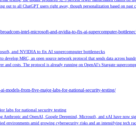
ing out to all ChatGPT users right away, though personalization based on past ch
broadcom-intel-microsoft-and-nvidia-to-fix-ai-supercomputer-bottlenec
osoft, and NVIDIA to fix AI supercomputer bottlenecks
develop MRC, an open source network protocol that sends data across hundred
r and costs. The protocol is already running on OpenAI's Stargate supercompu
i-models-from-five-major-labs-for-national-security-testing/
 labs for national security testing
ng Anthropic and OpenAI, Google Deepmind, Microsoft, and xAI have now sign
fied environments amid growing cybersecurity risks and an intensifying tech ra