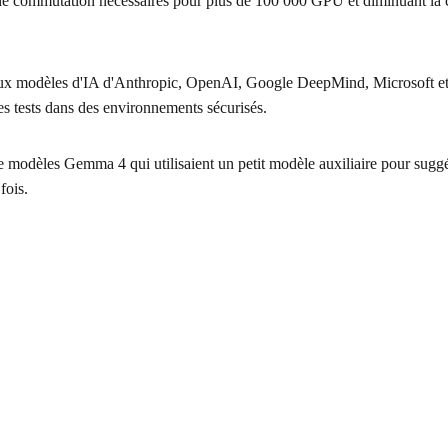
e commutation nécessaires pour plus de 100 000 GPU et diminuant la con
 modèles d'IA d'Anthropic, OpenAI, Google DeepMind, Microsoft et xAI p
es tests dans des environnements sécurisés.
e modèles Gemma 4 qui utilisaient un petit modèle auxiliaire pour suggérer
fois.