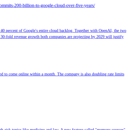
commits-200-billion-to-google-cloud-over-five-years/
 40 percent of Google's entire cloud backlog. Together with OpenAI, the two
 30-fold revenue growth both companies are projecting by 2029 will justify
d to come online within a month. The company is also doubling rate limits
gh-risk topics like medicine and law. A new feature called "memory sources"