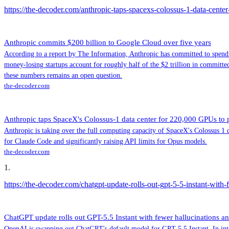
https://the-decoder.com/anthropic-taps-spacexs-colossus-1-data-cent
Anthropic commits $200 billion to Google Cloud over five years
According to a report by The Information, Anthropic has committed to spendi
money-losing startups account for roughly half of the $2 trillion in committ
these numbers remains an open question.
the-decoder.com
Anthropic taps SpaceX's Colossus-1 data center for 220,000 GPUs to
Anthropic is taking over the full computing capacity of SpaceX's Colossus 
for Claude Code and significantly raising API limits for Opus models.
the-decoder.com
1
.
https://the-decoder.com/chatgpt-update-rolls-out-gpt-5-5-instant-wit
ChatGPT update rolls out GPT-5.5 Instant with fewer hallucinations a
OpenAI is swapping out ChatGPT's default model for GPT-5.5 Instant. In inter