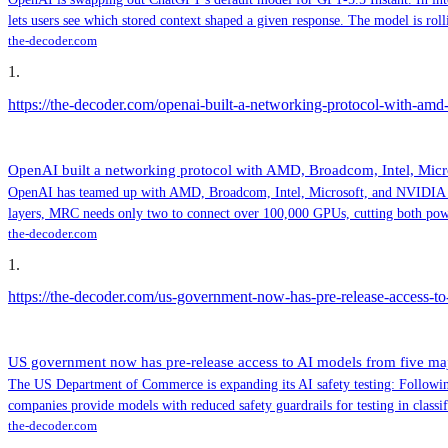
lets users see which stored context shaped a given response. The model is roll
the-decoder.com
1
.
https://the-decoder.com/openai-built-a-networking-protocol-with-amd-
OpenAI built a networking protocol with AMD, Broadcom, Intel, Micr
OpenAI has teamed up with AMD, Broadcom, Intel, Microsoft, and NVIDIA to 
layers, MRC needs only two to connect over 100,000 GPUs, cutting both powe
the-decoder.com
1
.
https://the-decoder.com/us-government-now-has-pre-release-access-to-a
US government now has pre-release access to AI models from five major
The US Department of Commerce is expanding its AI safety testing: Followi
companies provide models with reduced safety guardrails for testing in classi
the-decoder.com