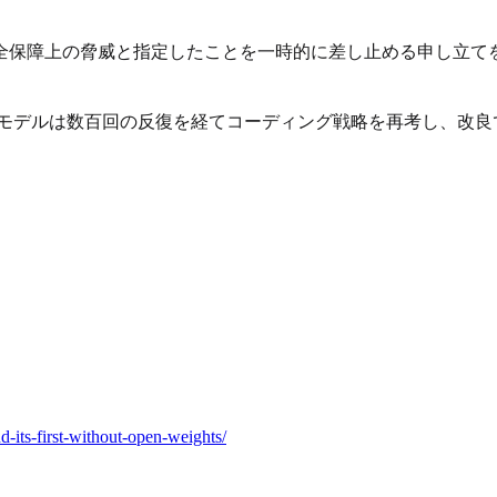
全保障上の脅威と指定したことを一時的に差し止める申し立て
スし、このモデルは数百回の反復を経てコーディング戦略を再考し、改
d-its-first-without-open-weights/