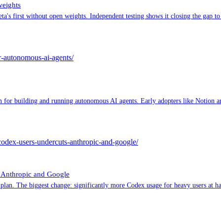
weights
a's first without open weights. Independent testing shows it closing the gap to
or-autonomous-ai-agents/
 for building and running autonomous AI agents. Early adopters like Notion an
-codex-users-undercuts-anthropic-and-google/
s Anthropic and Google
lan. The biggest change: significantly more Codex usage for heavy users at half