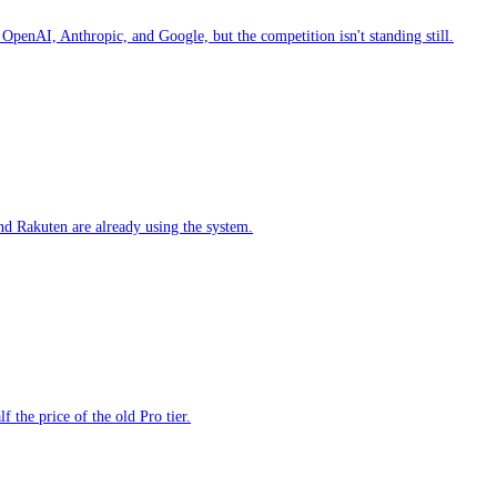
 OpenAI, Anthropic, and Google, but the competition isn't standing still.
d Rakuten are already using the system.
 the price of the old Pro tier.