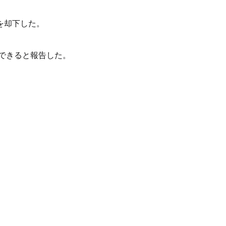
を却下した。
良できると報告した。