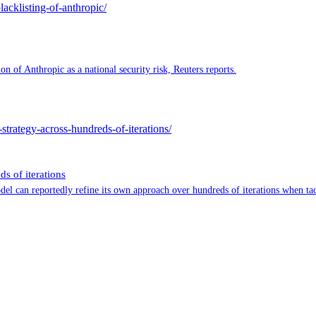
lacklisting-of-anthropic/
n of Anthropic as a national security risk, Reuters reports.
strategy-across-hundreds-of-iterations/
s of iterations
 can reportedly refine its own approach over hundreds of iterations when tac