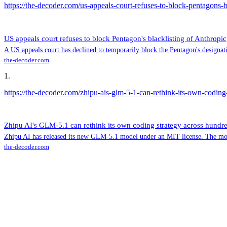
https://the-decoder.com/us-appeals-court-refuses-to-block-pentagons-b
US appeals court refuses to block Pentagon's blacklisting of Anthropic
A US appeals court has declined to temporarily block the Pentagon's designatio
the-decoder.com
1
.
https://the-decoder.com/zhipu-ais-glm-5-1-can-rethink-its-own-coding-
Zhipu AI's GLM-5.1 can rethink its own coding strategy across hundred
Zhipu AI has released its new GLM-5.1 model under an MIT license. The model
the-decoder.com