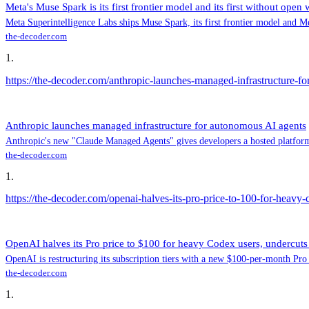
Meta's Muse Spark is its first frontier model and its first without open 
Meta Superintelligence Labs ships Muse Spark, its first frontier model and Met
the-decoder.com
1
.
https://the-decoder.com/anthropic-launches-managed-infrastructure-f
Anthropic launches managed infrastructure for autonomous AI agents
Anthropic's new "Claude Managed Agents" gives developers a hosted platform
the-decoder.com
1
.
https://the-decoder.com/openai-halves-its-pro-price-to-100-for-heavy
OpenAI halves its Pro price to $100 for heavy Codex users, undercut
OpenAI is restructuring its subscription tiers with a new $100-per-month Pro p
the-decoder.com
1
.