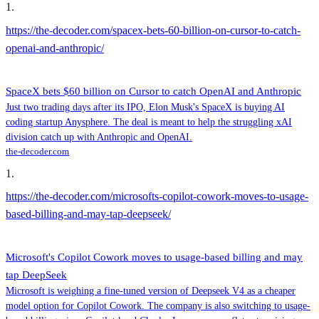
1
.
https://the-decoder.com/spacex-bets-60-billion-on-cursor-to-catch-
openai-and-anthropic/
SpaceX bets $60 billion on Cursor to catch OpenAI and Anthropic
Just two trading days after its IPO, Elon Musk's SpaceX is buying AI
coding startup Anysphere. The deal is meant to help the struggling xAI
division catch up with Anthropic and OpenAI.
the-decoder.com
1
.
https://the-decoder.com/microsofts-copilot-cowork-moves-to-usage-
based-billing-and-may-tap-deepseek/
Microsoft's Copilot Cowork moves to usage-based billing and may
tap DeepSeek
Microsoft is weighing a fine-tuned version of Deepseek V4 as a cheaper
model option for Copilot Cowork. The company is also switching to usage-