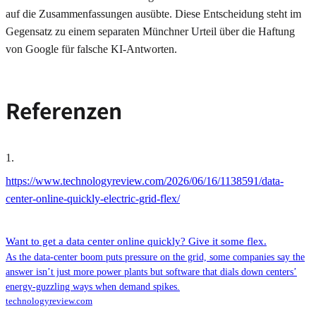
auf die Zusammenfassungen ausübte. Diese Entscheidung steht im
Gegensatz zu einem separaten Münchner Urteil über die Haftung
von Google für falsche KI-Antworten.
Referenzen
1
.
https://www.technologyreview.com/2026/06/16/1138591/data-
center-online-quickly-electric-grid-flex/
Want to get a data center online quickly? Give it some flex.
As the data-center boom puts pressure on the grid, some companies say the
answer isn’t just more power plants but software that dials down centers’
energy-guzzling ways when demand spikes.
technologyreview.com