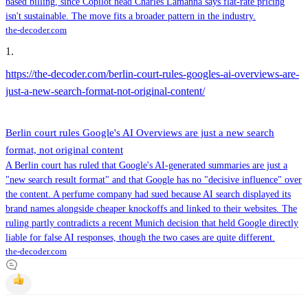
based billing, since Copilot head Charles Lamanna says flat-rate pricing
isn't sustainable. The move fits a broader pattern in the industry.
the-decoder.com
1
.
https://the-decoder.com/berlin-court-rules-googles-ai-overviews-are-
just-a-new-search-format-not-original-content/
Berlin court rules Google's AI Overviews are just a new search
format, not original content
A Berlin court has ruled that Google's AI-generated summaries are just a
"new search result format" and that Google has no "decisive influence" over
the content. A perfume company had sued because AI search displayed its
brand names alongside cheaper knockoffs and linked to their websites. The
ruling partly contradicts a recent Munich decision that held Google directly
liable for false AI responses, though the two cases are quite different.
the-decoder.com