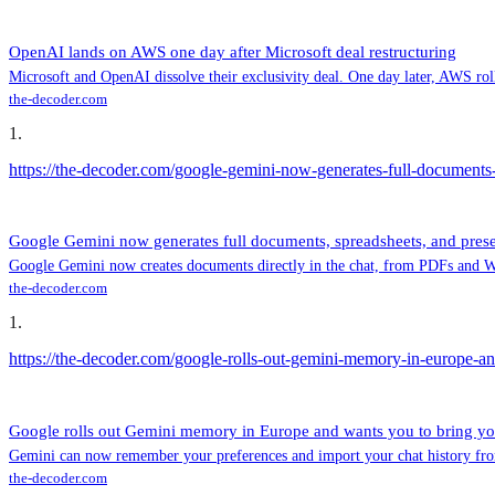
OpenAI lands on AWS one day after Microsoft deal restructuring
Microsoft and OpenAI dissolve their exclusivity deal. One day later, AWS roll
the-decoder.com
1
.
https://the-decoder.com/google-gemini-now-generates-full-documents-s
Google Gemini now generates full documents, spreadsheets, and present
Google Gemini now creates documents directly in the chat, from PDFs and Wo
the-decoder.com
1
.
https://the-decoder.com/google-rolls-out-gemini-memory-in-europe-an
Google rolls out Gemini memory in Europe and wants you to bring y
Gemini can now remember your preferences and import your chat history fro
the-decoder.com