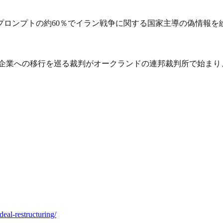
は、主要なプロンプトの約60％でイラン戦争に関する国家主導の偽情
営利企業への移行を巡る裁判がオークランドの連邦裁判所で始ま
eal-restructuring/