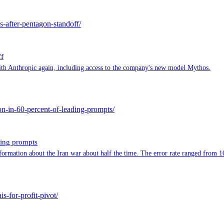
s-after-pentagon-standoff/
ff
ith Anthropic again, including access to the company's new model Mythos.
ion-in-60-percent-of-leading-prompts/
ding prompts
ormation about the Iran war about half the time. The error rate ranged from 10 
s-for-profit-pivot/