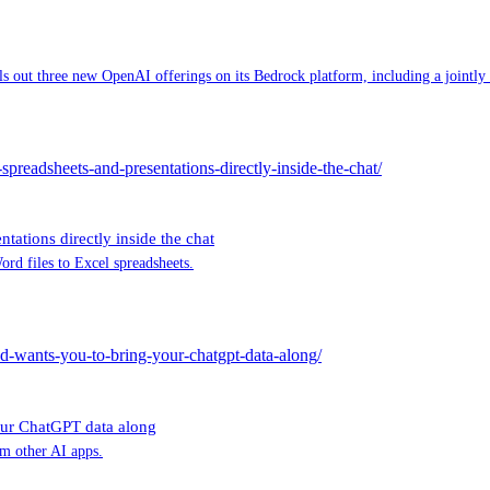
s out three new OpenAI offerings on its Bedrock platform, including a jointly b
preadsheets-and-presentations-directly-inside-the-chat/
ations directly inside the chat
rd files to Excel spreadsheets.
d-wants-you-to-bring-your-chatgpt-data-along/
our ChatGPT data along
m other AI apps.