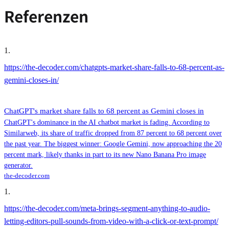
Referenzen
1
.
https://the-decoder.com/chatgpts-market-share-falls-to-68-percent-as-
gemini-closes-in/
ChatGPT's market share falls to 68 percent as Gemini closes in
ChatGPT's dominance in the AI chatbot market is fading. According to
Similarweb, its share of traffic dropped from 87 percent to 68 percent over
the past year. The biggest winner: Google Gemini, now approaching the 20
percent mark, likely thanks in part to its new Nano Banana Pro image
generator.
the-decoder.com
1
.
https://the-decoder.com/meta-brings-segment-anything-to-audio-
letting-editors-pull-sounds-from-video-with-a-click-or-text-prompt/