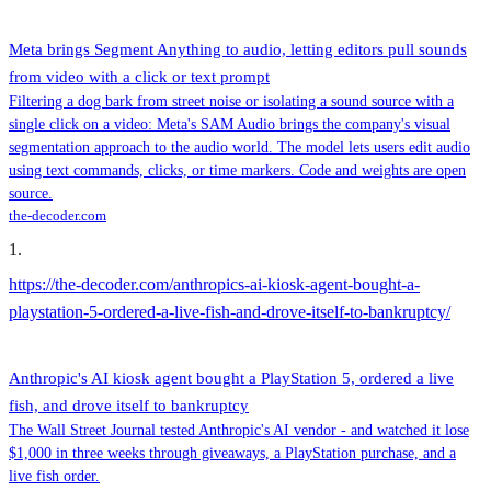
Meta brings Segment Anything to audio, letting editors pull sounds
from video with a click or text prompt
Filtering a dog bark from street noise or isolating a sound source with a
single click on a video: Meta's SAM Audio brings the company's visual
segmentation approach to the audio world. The model lets users edit audio
using text commands, clicks, or time markers. Code and weights are open
source.
the-decoder.com
1
.
https://the-decoder.com/anthropics-ai-kiosk-agent-bought-a-
playstation-5-ordered-a-live-fish-and-drove-itself-to-bankruptcy/
Anthropic's AI kiosk agent bought a PlayStation 5, ordered a live
fish, and drove itself to bankruptcy
The Wall Street Journal tested Anthropic's AI vendor - and watched it lose
$1,000 in three weeks through giveaways, a PlayStation purchase, and a
live fish order.