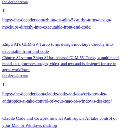
the-decoder.com
1
.
https://the-decoder.com/zhipu-ais-glm-5v-turbo-turns-design-
mockups-directly-into-executable-front-end-code/
Zhipu AI's GLM-5V-Turbo turns design mockups directly into
executable front-end code
Chinese AI startup Zhipu AI has released GLM-5V-Turbo, a multimodal
model that processes images, video, and text and is designed for use in
agent workflows.
the-decoder.com
1
.
https://the-decoder.com/claude-code-and-cowork-now-let-
anthropics-ai-take-control-of-your-mac-or-windows-desktop/
Claude Code and Cowork now let Anthropic's AI take control of
your Mac or Windows desktop