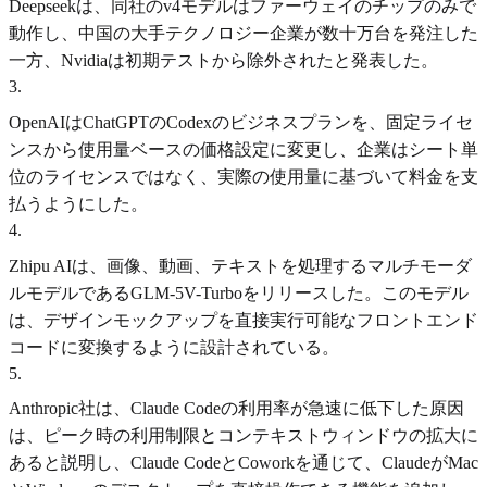
Deepseekは、同社のv4モデルはファーウェイのチップのみで
動作し、中国の大手テクノロジー企業が数十万台を発注した
一方、Nvidiaは初期テストから除外されたと発表した。
3
.
OpenAIはChatGPTのCodexのビジネスプランを、固定ライセ
ンスから使用量ベースの価格設定に変更し、企業はシート単
位のライセンスではなく、実際の使用量に基づいて料金を支
払うようにした。
4
.
Zhipu AIは、画像、動画、テキストを処理するマルチモーダ
ルモデルであるGLM-5V-Turboをリリースした。このモデル
は、デザインモックアップを直接実行可能なフロントエンド
コードに変換するように設計されている。
5
.
Anthropic社は、Claude Codeの利用率が急速に低下した原因
は、ピーク時の利用制限とコンテキストウィンドウの拡大に
あると説明し、Claude CodeとCoworkを通じて、ClaudeがMac