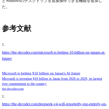
とWindowsのデスクトップを直接操作できる機能を追加し
た。
参考文献
1
.
https://the-decoder.com/microsoft-is-betting-10-billion-on-japans-ai-
future/
Microsoft is betting $10 billion on Japan's AI future
Microsoft is investing $10 billion in Japan from 2026 to 2029, its largest
ever commitment to the country.
the-decoder.com
1
.
https://the-decoder.com/deepseek-v4-will-reportedly-run-entirely-on-