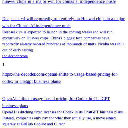
huawei-chips-in-a-major-win-for-chinas-ai-independence-push/
Deepseek v4 will reportedly run entirely on Huawei chips in a major
win for China's AI independence push
Deepseek v4 is expected to launch in the coming weeks and will run
exclusively on Huawei chips. China's biggest tech companies have
reportedly already ordered hundreds of thousands of units. Nvidia was shut
out of early testing.
the-decoder.com
1
.
https://the-decoder.com/openai-shifts-to-usage-based-pricing-for-
codex-in-chatgpt-business-plans/
OpenAI shifts to usage-based pricing for Codex in ChatGPT
business plans
OpenAI is ditching fixed licenses for Codex in its ChatGPT business plans.
Instead, companies only pay for what they actually use, a move aimed
squarely at GitHub Copilot and Cursor.