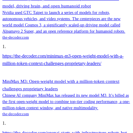
model, driving brain, and open humanoid robot
Nvidia used GTC Taipei to launch a series of models for robots,
autonomous vehicles, and video systems. The centerpieces are the new
world model Cosmos 3, a significantly scaled-up driving model called
Alpamayo 2 Super, and an open reference platform for humanoid robots.
the-decoder.com
1
.
https://the-decoder.com/minimax-m3-open-weight-model-with-a-
million-token-context-challenges-proprietary-leaders/
MiniMax M3: Open-weight model with a million-token context
challenges proprietary leaders
Chinese AI company MiniMax has released its new model M3. It's billed as
the first open-weight model to combine top-tier coding performance, a one-
million-token context window, and native multimodality.
the-decoder.com
1
.
https://the-decoder.com/openai-starts-with-infrastructure-robots-but-