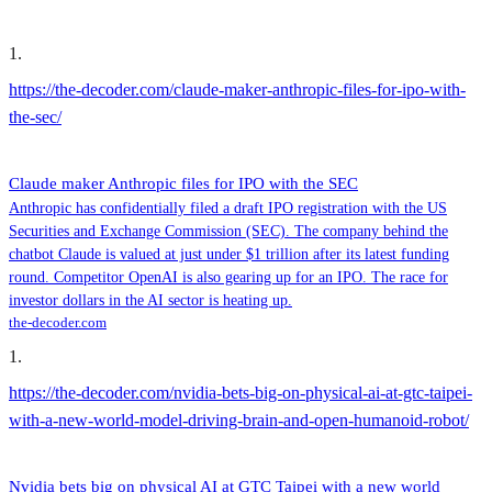
1
.
https://the-decoder.com/claude-maker-anthropic-files-for-ipo-with-
the-sec/
Claude maker Anthropic files for IPO with the SEC
Anthropic has confidentially filed a draft IPO registration with the US
Securities and Exchange Commission (SEC). The company behind the
chatbot Claude is valued at just under $1 trillion after its latest funding
round. Competitor OpenAI is also gearing up for an IPO. The race for
investor dollars in the AI sector is heating up.
the-decoder.com
1
.
https://the-decoder.com/nvidia-bets-big-on-physical-ai-at-gtc-taipei-
with-a-new-world-model-driving-brain-and-open-humanoid-robot/
Nvidia bets big on physical AI at GTC Taipei with a new world