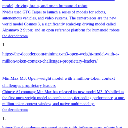
model, driving brain, and open humanoid robot
Nvidia used GTC Taipei to launch a series of models for robots,
autonomous vehicles, and video systems. The centerpieces are the new
world model Cosmos 3, a significantly scaled-up driving model called
Alpamayo 2 Super, and an open reference platform for humanoid robots.
the-decoder.com
1
.
https://the-decoder.com/minimax-m3-open-weight-model-with-a-
million-token-context-challenges-proprietary-leaders/
MiniMax M3: Open-weight model with a million-token context
challenges proprietary leaders
Chinese AI company MiniMax has released its new model M3. It's billed as
the first open-weight model to combine top-tier coding performance, a one-
million-token context window, and native multimodality.
the-decoder.com
1
.
https://the-decoder.com/openai-starts-with-infrastructure-robots-but-