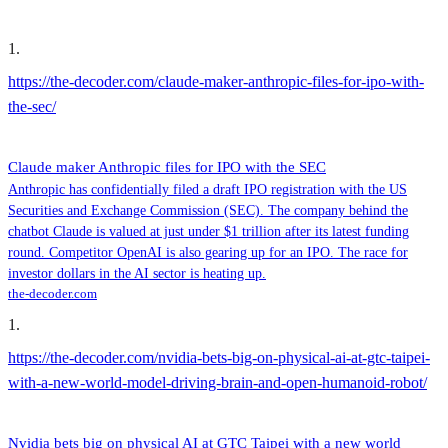
1
.
https://the-decoder.com/claude-maker-anthropic-files-for-ipo-with-
the-sec/
Claude maker Anthropic files for IPO with the SEC
Anthropic has confidentially filed a draft IPO registration with the US
Securities and Exchange Commission (SEC). The company behind the
chatbot Claude is valued at just under $1 trillion after its latest funding
round. Competitor OpenAI is also gearing up for an IPO. The race for
investor dollars in the AI sector is heating up.
the-decoder.com
1
.
https://the-decoder.com/nvidia-bets-big-on-physical-ai-at-gtc-taipei-
with-a-new-world-model-driving-brain-and-open-humanoid-robot/
Nvidia bets big on physical AI at GTC Taipei with a new world