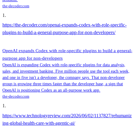
the-decoder.com
1
.
https://the-decoder.com/openai-expands-codex-with-role-specific-
plugins-to-build-a-general-purpose-app-for-non-developers/
OpenAI expands Codex with role-specific plugins to build a general-
purpose app for non-developers
OpenAI is expanding Codex with role-specific plugins for data analysis,
sales, and investment banking. Five million people use the tool each week,
and one in five isn't a developer, the company says. That non-developer
group is growing three times faster than the developer base, a sign that
OpenAI is positioning Codex as an all-purpose work app.
the-decoder.com
1
.
https://www.technologyreview.com/2026/06/02/1137827/rehumaniz
ing-global-health-care-with-agentic-ai/