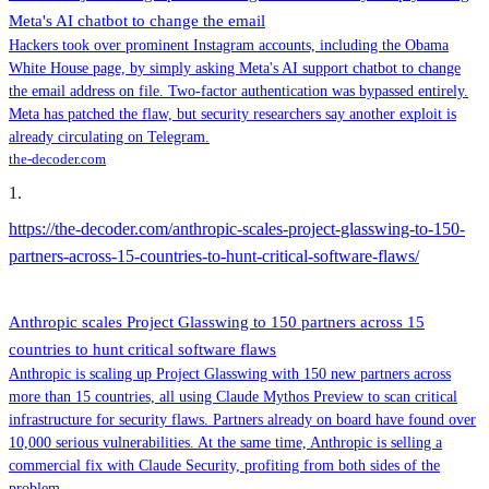
Meta's AI chatbot to change the email
Hackers took over prominent Instagram accounts, including the Obama
White House page, by simply asking Meta's AI support chatbot to change
the email address on file. Two-factor authentication was bypassed entirely.
Meta has patched the flaw, but security researchers say another exploit is
already circulating on Telegram.
the-decoder.com
1
.
https://the-decoder.com/anthropic-scales-project-glasswing-to-150-
partners-across-15-countries-to-hunt-critical-software-flaws/
Anthropic scales Project Glasswing to 150 partners across 15
countries to hunt critical software flaws
Anthropic is scaling up Project Glasswing with 150 new partners across
more than 15 countries, all using Claude Mythos Preview to scan critical
infrastructure for security flaws. Partners already on board have found over
10,000 serious vulnerabilities. At the same time, Anthropic is selling a
commercial fix with Claude Security, profiting from both sides of the
problem.