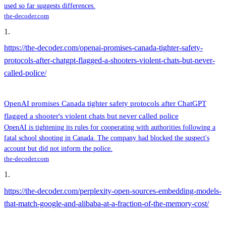
used so far suggests differences.
the-decoder.com
1
.
https://the-decoder.com/openai-promises-canada-tighter-safety-
protocols-after-chatgpt-flagged-a-shooters-violent-chats-but-never-
called-police/
OpenAI promises Canada tighter safety protocols after ChatGPT
flagged a shooter's violent chats but never called police
OpenAI is tightening its rules for cooperating with authorities following a
fatal school shooting in Canada. The company had blocked the suspect's
account but did not inform the police.
the-decoder.com
1
.
https://the-decoder.com/perplexity-open-sources-embedding-models-
that-match-google-and-alibaba-at-a-fraction-of-the-memory-cost/