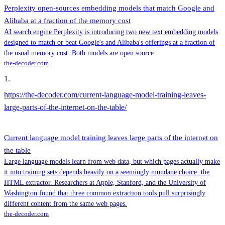
Perplexity open-sources embedding models that match Google and
Alibaba at a fraction of the memory cost
AI search engine Perplexity is introducing two new text embedding models
designed to match or beat Google's and Alibaba's offerings at a fraction of
the usual memory cost. Both models are open source.
the-decoder.com
1
.
https://the-decoder.com/current-language-model-training-leaves-
large-parts-of-the-internet-on-the-table/
Current language model training leaves large parts of the internet on
the table
Large language models learn from web data, but which pages actually make
it into training sets depends heavily on a seemingly mundane choice: the
HTML extractor. Researchers at Apple, Stanford, and the University of
Washington found that three common extraction tools pull surprisingly
different content from the same web pages.
the-decoder.com