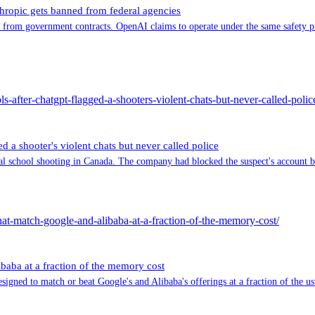
thropic gets banned from federal agencies
d from government contracts. OpenAI claims to operate under the same safety pr
s-after-chatgpt-flagged-a-shooters-violent-chats-but-never-called-polic
 a shooter's violent chats but never called police
atal school shooting in Canada. The company had blocked the suspect's account b
at-match-google-and-alibaba-at-a-fraction-of-the-memory-cost/
aba at a fraction of the memory cost
igned to match or beat Google's and Alibaba's offerings at a fraction of the 