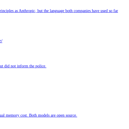
inciples as Anthropic, but the language both companies have used so far
e/
ut did not inform the police.
usual memory cost. Both models are open source.