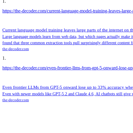
1
.
https://the-decoder.com/current-language-model-training-leaves-large-p
Current language model training leaves large parts of the internet on t
Large language models learn from web data, but which pages actually make it
found that three common extraction tools pull surprisingly different content
the-decoder.com
1
.
https://the-decoder.com/even-frontier-llms-from-gpt-5-onward-lose-u
Even frontier LLMs from GPT-5 onward lose up to 33% accuracy whe
Even with newer models like GPT-5.2 and Claude 4.6, AI chatbots still give 
the-decoder.com