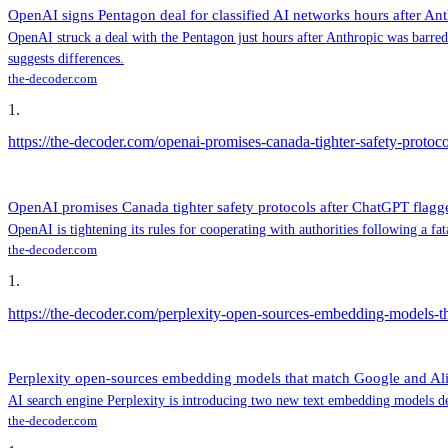
OpenAI signs Pentagon deal for classified AI networks hours after An
OpenAI struck a deal with the Pentagon just hours after Anthropic was barre
suggests differences.
the-decoder.com
1
.
https://the-decoder.com/openai-promises-canada-tighter-safety-protocol
OpenAI promises Canada tighter safety protocols after ChatGPT flagged
OpenAI is tightening its rules for cooperating with authorities following a f
the-decoder.com
1
.
https://the-decoder.com/perplexity-open-sources-embedding-models-th
Perplexity open-sources embedding models that match Google and Alib
AI search engine Perplexity is introducing two new text embedding models des
the-decoder.com