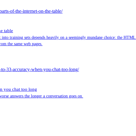
arts-of-the-internet-on-the-table/
he table
 into training sets depends heavily on a seemingly mundane choice: the HTML e
 from the same web pages.
p-to-33-accuracy-when-you-chat-too-long/
n you chat too long
worse answers the longer a conversation goes on.