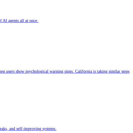
 AI agents all at once.
n users show psychological warning signs. California is taking similar steps
eaks, and self-improving systems.