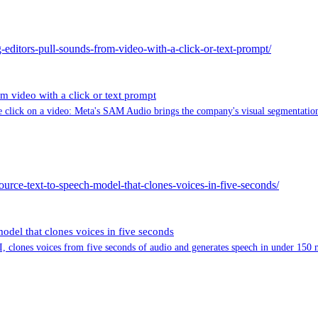
-editors-pull-sounds-from-video-with-a-click-or-text-prompt/
m video with a click or text prompt
gle click on a video: Meta's SAM Audio brings the company's visual segmentation
ource-text-to-speech-model-that-clones-voices-in-five-seconds/
del that clones voices in five seconds
clones voices from five seconds of audio and generates speech in under 150 mi