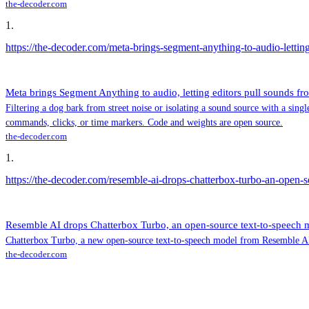
the-decoder.com
1
.
https://the-decoder.com/meta-brings-segment-anything-to-audio-letting
Meta brings Segment Anything to audio, letting editors pull sounds fro
Filtering a dog bark from street noise or isolating a sound source with a sin
commands, clicks, or time markers. Code and weights are open source.
the-decoder.com
1
.
https://the-decoder.com/resemble-ai-drops-chatterbox-turbo-an-open-s
Resemble AI drops Chatterbox Turbo, an open-source text-to-speech mo
Chatterbox Turbo, a new open-source text-to-speech model from Resemble AI, 
the-decoder.com