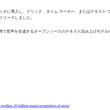
ng アプローチをオーディオに導入し、クリック、タイム マーカー、また
リリースしました。
秒未満で音声を生成するオープンソースのテキスト読み上げモデルCha
nvidias-20-billion-quasi-acquisition-of-groq/