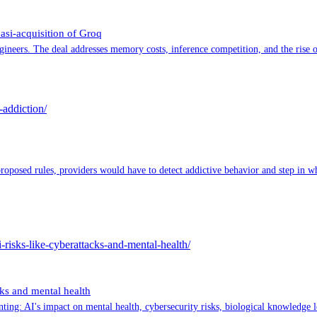
asi-acquisition of Groq
gineers. The deal addresses memory costs, inference competition, and the rise of
-addiction/
posed rules, providers would have to detect addictive behavior and step in whe
-risks-like-cyberattacks-and-mental-health/
ks and mental health
ing: AI's impact on mental health, cybersecurity risks, biological knowledge l