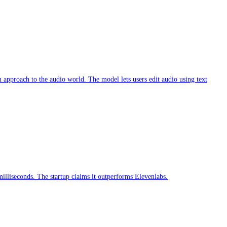
 approach to the audio world. The model lets users edit audio using text
lliseconds. The startup claims it outperforms Elevenlabs.