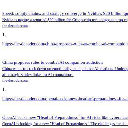
Speed, supply chains, and strategy converge in Nvidia's $20 billion qu
Nvidia is paying a reported $20 billion for Groq's chip technology and top en
the-decoder.com
1
.
https://the-decoder.com/china-proposes-rules-to-combat-ai-companion
China proposes rules to combat AI companion addiction
China wants to crack down on emotionally manipulative AI chatbots. Under pro
after tragic stories linked to AI companions.
the-decoder.com
1
.
https://the-decoder.com/openai-seeks-new-head-of-preparedness-for-ai
OpenAI seeks new "Head of Preparedness" for AI risks like cyberattac
OpenAI is looking for a new "Head of Preparedness." The challenges are daunt