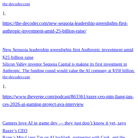
the-decoder.com
1
.
https://the-decoder.com/new-sequoia-leadership-greenlights-first-
anthropic-investment-amid-25-billion-raise/
New Sequoia leadership greenlights first Anthropic investment amid
$25 billion raise
Silicon Valley investor Sequoia Capital is making its first investment in
Anthropic. The funding round would value the AI company at $350 billion.
the-decoder.com
1
.
https://www.theverge.com/podcast/863361/razer-ceo-min-liang-tan-
ces-2026-ai-gaming-project-ava-interview
Gamers love AI in game dev — they just don’t know it yet, says
Razer’s CEO
Razer’s Min-Liang Tan on AI backlash, partnering with Grok, and the