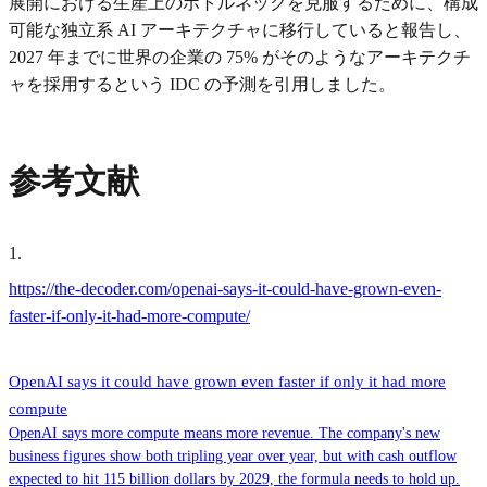
展開における生産上のボトルネックを克服するために、構成
可能な独立系 AI アーキテクチャに移行していると報告し、
2027 年までに世界の企業の 75% がそのようなアーキテクチ
ャを採用するという IDC の予測を引用しました。
参考文献
1
.
https://the-decoder.com/openai-says-it-could-have-grown-even-
faster-if-only-it-had-more-compute/
OpenAI says it could have grown even faster if only it had more
compute
OpenAI says more compute means more revenue. The company's new
business figures show both tripling year over year, but with cash outflow
expected to hit 115 billion dollars by 2029, the formula needs to hold up.