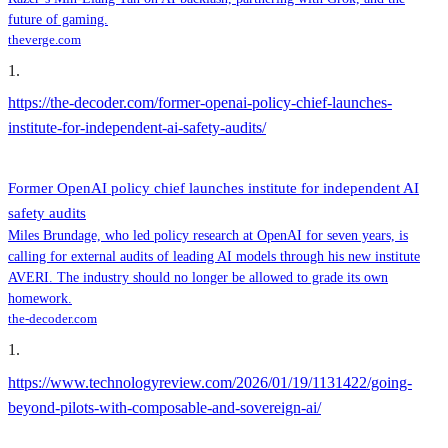
future of gaming.
theverge.com
1
.
https://the-decoder.com/former-openai-policy-chief-launches-
institute-for-independent-ai-safety-audits/
Former OpenAI policy chief launches institute for independent AI
safety audits
Miles Brundage, who led policy research at OpenAI for seven years, is
calling for external audits of leading AI models through his new institute
AVERI. The industry should no longer be allowed to grade its own
homework.
the-decoder.com
1
.
https://www.technologyreview.com/2026/01/19/1131422/going-
beyond-pilots-with-composable-and-sovereign-ai/