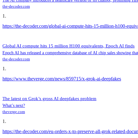
The AI company introduces a healthcare version of its chatbot, promising HI
the-decoder.com
1
.
https://the-decoder.com/global-ai-compute-hits-15-million-h100-equiva
Global AI compute hits 15 million H100 equivalents, Epoch AI finds
Epoch AI has released a comprehensive database of AI chip sales showing th
the-decoder.com
1
.
https://www.theverge.com/news/859715/x-grok-ai-deepfakes
The latest on Grok’s gross AI deepfakes problem
What’s next?
theverge.com
1
.
https://the-decoder.com/eu-orders-x-to-preserve-all-grok-related-doc