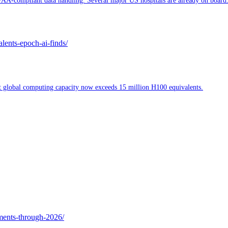
PAA-compliant data handling. Several major US hospitals are already on board
lents-epoch-ai-finds/
at global computing capacity now exceeds 15 million H100 equivalents.
uments-through-2026/