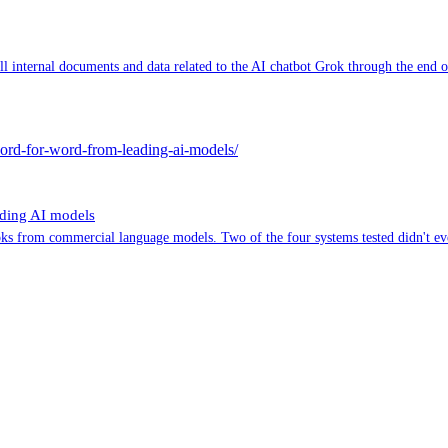
 internal documents and data related to the AI chatbot Grok through the end o
-word-for-word-from-leading-ai-models/
ading AI models
ks from commercial language models. Two of the four systems tested didn't eve