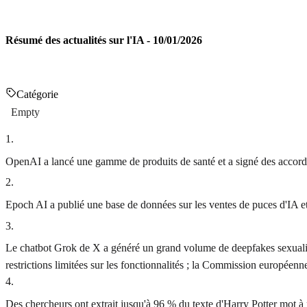
Résumé des actualités sur l'IA - 10/01/2026
Catégorie
Empty
1
.
OpenAI a lancé une gamme de produits de santé et a signé des accords
2
.
Epoch AI a publié une base de données sur les ventes de puces d'IA et
3
.
Le chatbot Grok de X a généré un grand volume de deepfakes sexualisés
restrictions limitées sur les fonctionnalités ; la Commission europée
4
.
Des chercheurs ont extrait jusqu'à 96 % du texte d'Harry Potter mot 