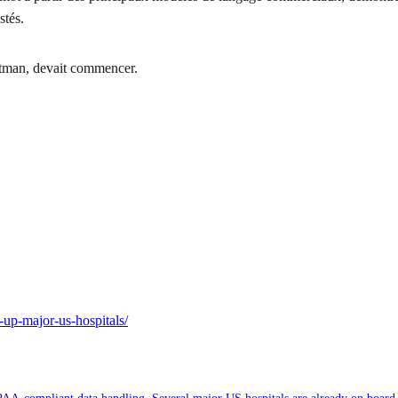
stés.
tman, devait commencer.
-up-major-us-hospitals/