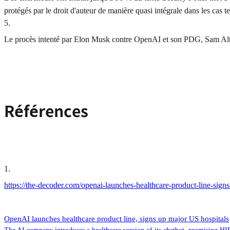
protégés par le droit d'auteur de manière quasi intégrale dans les cas te
5
.
Le procès intenté par Elon Musk contre OpenAI et son PDG, Sam Al
Références
1
.
https://the-decoder.com/openai-launches-healthcare-product-line-signs
OpenAI launches healthcare product line, signs up major US hospitals