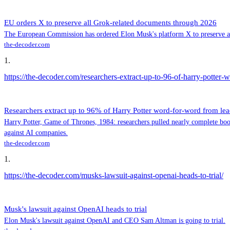
EU orders X to preserve all Grok-related documents through 2026
The European Commission has ordered Elon Musk's platform X to preserve all
the-decoder.com
1
.
https://the-decoder.com/researchers-extract-up-to-96-of-harry-potter
Researchers extract up to 96% of Harry Potter word-for-word from le
Harry Potter, Game of Thrones, 1984: researchers pulled nearly complete boo
against AI companies.
the-decoder.com
1
.
https://the-decoder.com/musks-lawsuit-against-openai-heads-to-trial/
Musk's lawsuit against OpenAI heads to trial
Elon Musk's lawsuit against OpenAI and CEO Sam Altman is going to trial.