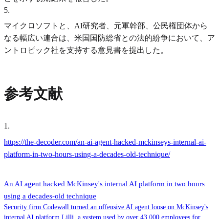
5
.
マイクロソフトと、AI研究者、元軍幹部、公民権団体から
なる幅広い連合は、米国国防総省との法的紛争において、ア
ントロピック社を支持する意見書を提出した。
参考文献
1
.
https://the-decoder.com/an-ai-agent-hacked-mckinseys-internal-ai-
platform-in-two-hours-using-a-decades-old-technique/
An AI agent hacked McKinsey's internal AI platform in two hours
using a decades-old technique
Security firm Codewall turned an offensive AI agent loose on McKinsey's
internal AI platform Lilli, a system used by over 43,000 employees for