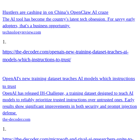
Hustlers are cashing in on China’s OpenClaw AI craze
The AI tool has become the country's latest tech obsession. For savvy early
adopters, that's a business opportunity.
technologyreview.com
1
.
https://the-decoder.com/openais-new-training-dataset-teaches-ai-
models-which-instructions-to-trust/
OpenAI's new training dataset teaches AI models which instructions
to trust
OpenAI has released IH-Challenge, a training dataset designed to teach AI
models to reliably prioritize trusted instructions over untrusted ones. Early
results show significant improvements in both security and prompt injection
defense.
the-decoder.com
1
.
https://the-decoder.com/microsoft-and-rival-ai-researchers-unite-to-