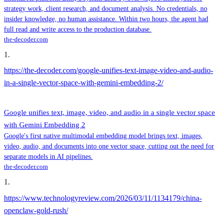
strategy work, client research, and document analysis. No credentials, no
insider knowledge, no human assistance. Within two hours, the agent had
full read and write access to the production database.
the-decoder.com
1
.
https://the-decoder.com/google-unifies-text-image-video-and-audio-
in-a-single-vector-space-with-gemini-embedding-2/
Google unifies text, image, video, and audio in a single vector space
with Gemini Embedding 2
Google's first native multimodal embedding model brings text, images,
video, audio, and documents into one vector space, cutting out the need for
separate models in AI pipelines.
the-decoder.com
1
.
https://www.technologyreview.com/2026/03/11/1134179/china-
openclaw-gold-rush/