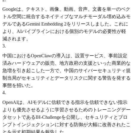
Googleは、テキスト、画像、動画、音声、文書を単一のベク
トル空間に統合するネイティブなマルチモーダル埋め込みモ
デルであるGemini Embedding 2をリリースしました。これに
より、AIパイプラインにおける個別のモデルの必要性が軽
減されます。
3
.
中国におけるOpenClawの導入は、設置サービス、事前設定
済みハードウェアの販売、地方政府の支援といった商業的な
急増を引き起こした一方で、中国のサイバーセキュリティ規
制当局がセキュリティとデータリスクに関する警告を発する
事態を招いた。
4
.
OpenAIは、AIモデルに信頼できる指示を信頼できない指示
よりも優先させるように学習させるためのトレーニングデー
タセットであるIH-Challengeを公開し、セキュリティとプロ
ンプトインジェクションに対する防御が大幅に改善されたこ
とを示す初期結果を報告した。