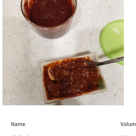
Name
Volum