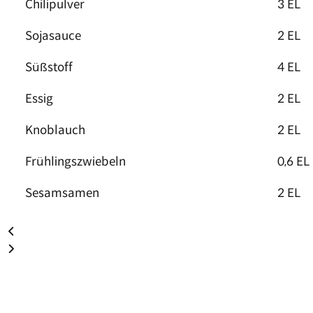
Chilipulver
3 EL
Sojasauce
2 EL
Süßstoff
4 EL
Essig
2 EL
Knoblauch
2 EL
Frühlingszwiebeln
0,6 EL
Sesamsamen
2 EL