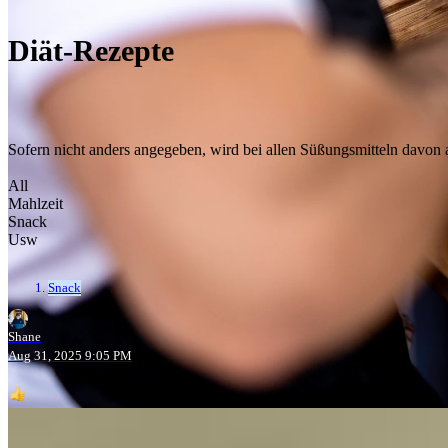
Diät-Rezepte
Sofern nicht anders angegeben, wird bei allen Süßungsmitteln davon a
All
Mahlzeit
Snack
Usw
Snack
Shane
Aug 31, 2025 9:05 PM
1