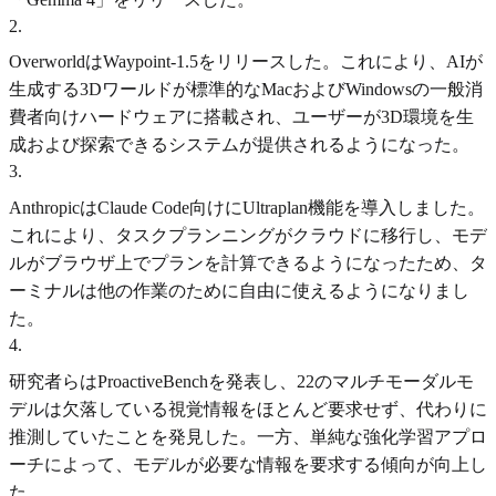
2
.
OverworldはWaypoint-1.5をリリースした。これにより、AIが
生成する3Dワールドが標準的なMacおよびWindowsの一般消
費者向けハードウェアに搭載され、ユーザーが3D環境を生
成および探索できるシステムが提供されるようになった。
3
.
AnthropicはClaude Code向けにUltraplan機能を導入しました。
これにより、タスクプランニングがクラウドに移行し、モデ
ルがブラウザ上でプランを計算できるようになったため、タ
ーミナルは他の作業のために自由に使えるようになりまし
た。
4
.
研究者らはProactiveBenchを発表し、22のマルチモーダルモ
デルは欠落している視覚情報をほとんど要求せず、代わりに
推測していたことを発見した。一方、単純な強化学習アプロ
ーチによって、モデルが必要な情報を要求する傾向が向上し
た。