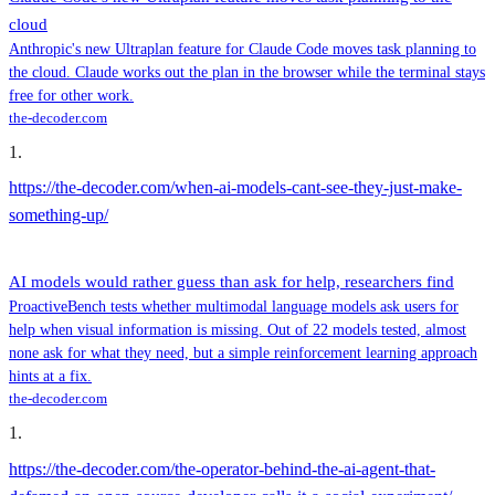
cloud
Anthropic's new Ultraplan feature for Claude Code moves task planning to
the cloud. Claude works out the plan in the browser while the terminal stays
free for other work.
the-decoder.com
1
.
https://the-decoder.com/when-ai-models-cant-see-they-just-make-
something-up/
AI models would rather guess than ask for help, researchers find
ProactiveBench tests whether multimodal language models ask users for
help when visual information is missing. Out of 22 models tested, almost
none ask for what they need, but a simple reinforcement learning approach
hints at a fix.
the-decoder.com
1
.
https://the-decoder.com/the-operator-behind-the-ai-agent-that-