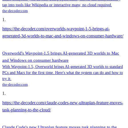
tap into tools like Wikipedia or interactive maps; no cloud required.
the-decoder.com
1
.
https://the-decoder.com/overworlds-waypoint-1-5-brings-ai-
generated-3d-worlds-to-mac-and-windows-on-consumer-hardware/
Overworld's Waypoint-1.5 brings AI-generated 3D worlds to Mac
and Windows on consumer hardware
With Waypoint-1.5, Overworld brings AI-generated 3D worlds to standard
PCs and Macs for the first time. Here's what the system can do and how to
try it.
the-decoder.com
1
.
https://the-decoder.com/claude-codes-new-ultraplan-feature-moves-
task-planning-to-the-cloud/
Claude Code's new Ultraplan feature moves task planning to the