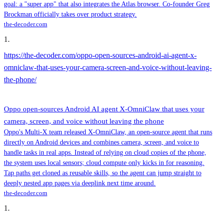
goal: a "super app" that also integrates the Atlas browser. Co-founder Greg
Brockman officially takes over product strategy.
the-decoder.com
1
.
https://the-decoder.com/oppo-open-sources-android-ai-agent-x-
omniclaw-that-uses-your-camera-screen-and-voice-without-leaving-
the-phone/
Oppo open-sources Android AI agent X-OmniClaw that uses your
camera, screen, and voice without leaving the phone
Oppo's Multi-X team released X-OmniClaw, an open-source agent that runs
directly on Android devices and combines camera, screen, and voice to
handle tasks in real apps. Instead of relying on cloud copies of the phone,
the system uses local sensors; cloud compute only kicks in for reasoning.
Tap paths get cloned as reusable skills, so the agent can jump straight to
deeply nested app pages via deeplink next time around.
the-decoder.com
1
.