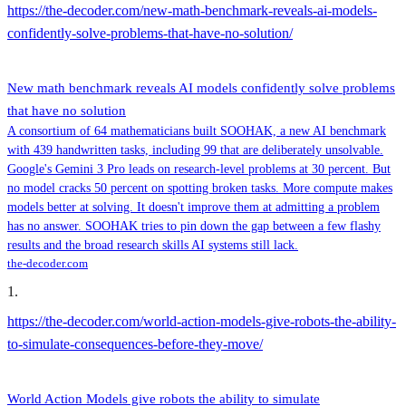
https://the-decoder.com/new-math-benchmark-reveals-ai-models-
confidently-solve-problems-that-have-no-solution/
New math benchmark reveals AI models confidently solve problems
that have no solution
A consortium of 64 mathematicians built SOOHAK, a new AI benchmark
with 439 handwritten tasks, including 99 that are deliberately unsolvable.
Google's Gemini 3 Pro leads on research-level problems at 30 percent. But
no model cracks 50 percent on spotting broken tasks. More compute makes
models better at solving. It doesn't improve them at admitting a problem
has no answer. SOOHAK tries to pin down the gap between a few flashy
results and the broad research skills AI systems still lack.
the-decoder.com
1
.
https://the-decoder.com/world-action-models-give-robots-the-ability-
to-simulate-consequences-before-they-move/
World Action Models give robots the ability to simulate