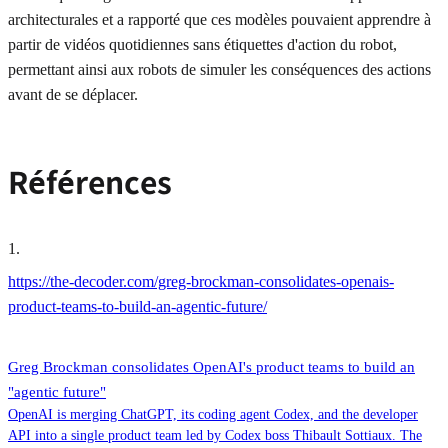
architecturales et a rapporté que ces modèles pouvaient apprendre à
partir de vidéos quotidiennes sans étiquettes d'action du robot,
permettant ainsi aux robots de simuler les conséquences des actions
avant de se déplacer.
Références
1
.
https://the-decoder.com/greg-brockman-consolidates-openais-
product-teams-to-build-an-agentic-future/
Greg Brockman consolidates OpenAI's product teams to build an
"agentic future"
OpenAI is merging ChatGPT, its coding agent Codex, and the developer
API into a single product team led by Codex boss Thibault Sottiaux. The