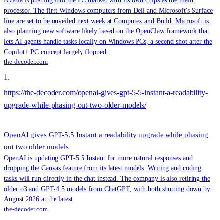
Nvidia is pushing into the PC market with its own chips as the main
processor. The first Windows computers from Dell and Microsoft's Surface
line are set to be unveiled next week at Computex and Build. Microsoft is
also planning new software likely based on the OpenClaw framework that
lets AI agents handle tasks locally on Windows PCs, a second shot after the
Copilot+ PC concept largely flopped.
the-decoder.com
1
.
https://the-decoder.com/openai-gives-gpt-5-5-instant-a-readability-
upgrade-while-phasing-out-two-older-models/
OpenAI gives GPT-5.5 Instant a readability upgrade while phasing
out two older models
OpenAI is updating GPT-5.5 Instant for more natural responses and
dropping the Canvas feature from its latest models. Writing and coding
tasks will run directly in the chat instead. The company is also retiring the
older o3 and GPT-4.5 models from ChatGPT, with both shutting down by
August 2026 at the latest.
the-decoder.com