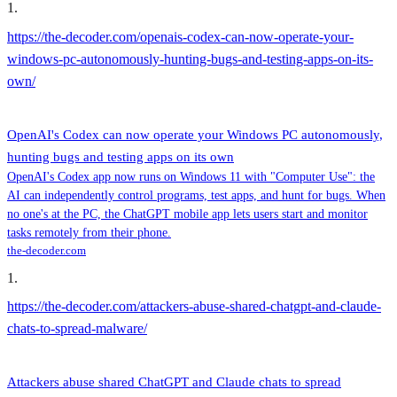
1
.
https://the-decoder.com/openais-codex-can-now-operate-your-
windows-pc-autonomously-hunting-bugs-and-testing-apps-on-its-
own/
OpenAI's Codex can now operate your Windows PC autonomously,
hunting bugs and testing apps on its own
OpenAI's Codex app now runs on Windows 11 with "Computer Use": the
AI can independently control programs, test apps, and hunt for bugs. When
no one's at the PC, the ChatGPT mobile app lets users start and monitor
tasks remotely from their phone.
the-decoder.com
1
.
https://the-decoder.com/attackers-abuse-shared-chatgpt-and-claude-
chats-to-spread-malware/
Attackers abuse shared ChatGPT and Claude chats to spread