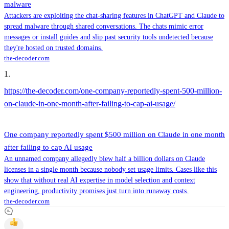
malware
Attackers are exploiting the chat-sharing features in ChatGPT and Claude to
spread malware through shared conversations. The chats mimic error
messages or install guides and slip past security tools undetected because
they're hosted on trusted domains.
the-decoder.com
1
.
https://the-decoder.com/one-company-reportedly-spent-500-million-
on-claude-in-one-month-after-failing-to-cap-ai-usage/
One company reportedly spent $500 million on Claude in one month
after failing to cap AI usage
An unnamed company allegedly blew half a billion dollars on Claude
licenses in a single month because nobody set usage limits. Cases like this
show that without real AI expertise in model selection and context
engineering, productivity promises just turn into runaway costs.
the-decoder.com