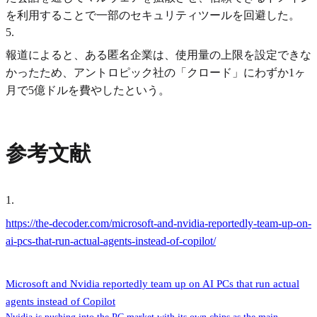
を利用することで一部のセキュリティツールを回避した。
5
.
報道によると、ある匿名企業は、使用量の上限を設定できな
かったため、アントロピック社の「クロード」にわずか1ヶ
月で5億ドルを費やしたという。
参考文献
1
.
https://the-decoder.com/microsoft-and-nvidia-reportedly-team-up-on-
ai-pcs-that-run-actual-agents-instead-of-copilot/
Microsoft and Nvidia reportedly team up on AI PCs that run actual
agents instead of Copilot