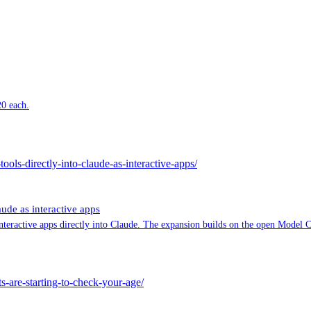
20 each.
ools-directly-into-claude-as-interactive-apps/
ude as interactive apps
interactive apps directly into Claude. The expansion builds on the open Model 
are-starting-to-check-your-age/