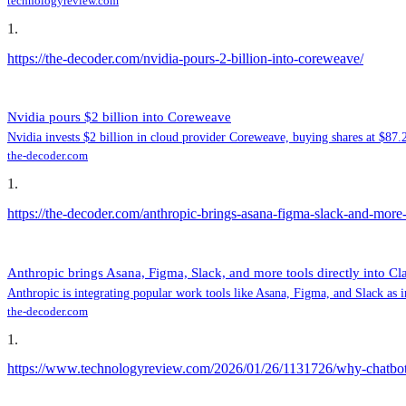
technologyreview.com
1
.
https://the-decoder.com/nvidia-pours-2-billion-into-coreweave/
Nvidia pours $2 billion into Coreweave
Nvidia invests $2 billion in cloud provider Coreweave, buying shares at $87.
the-decoder.com
1
.
https://the-decoder.com/anthropic-brings-asana-figma-slack-and-more-t
Anthropic brings Asana, Figma, Slack, and more tools directly into Cla
Anthropic is integrating popular work tools like Asana, Figma, and Slack as 
the-decoder.com
1
.
https://www.technologyreview.com/2026/01/26/1131726/why-chatbots-