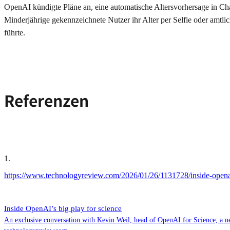
OpenAI kündigte Pläne an, eine automatische Altersvorhersage in Cha
Minderjährige gekennzeichnete Nutzer ihr Alter per Selfie oder amtli
führte.
Referenzen
1
.
https://www.technologyreview.com/2026/01/26/1131728/inside-openai
Inside OpenAI’s big play for science
An exclusive conversation with Kevin Weil, head of OpenAI for Science, a ne