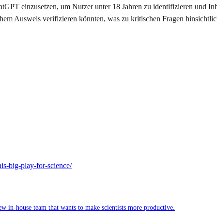
tGPT einzusetzen, um Nutzer unter 18 Jahren zu identifizieren und In
chem Ausweis verifizieren könnten, was zu kritischen Fragen hinsichtli
s-big-play-for-science/
w in-house team that wants to make scientists more productive.