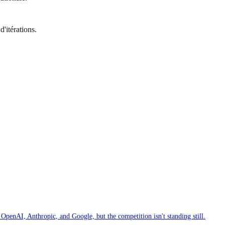
'itérations.
 OpenAI, Anthropic, and Google, but the competition isn't standing still.