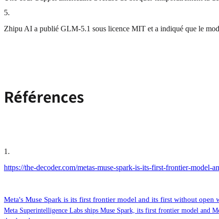
5
.
Zhipu AI a publié GLM-5.1 sous licence MIT et a indiqué que le modèle 
Références
1
.
https://the-decoder.com/metas-muse-spark-is-its-first-frontier-model-an
Meta's Muse Spark is its first frontier model and its first without open 
Meta Superintelligence Labs ships Muse Spark, its first frontier model and Met