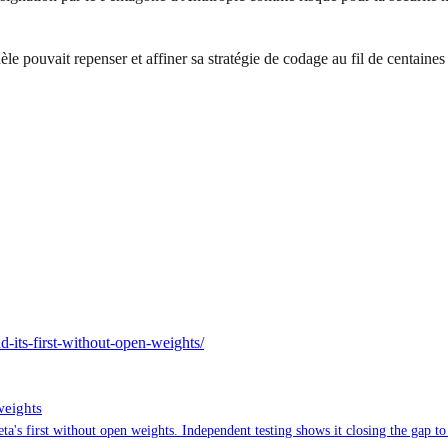
pouvait repenser et affiner sa stratégie de codage au fil de centaines d
d-its-first-without-open-weights/
weights
a's first without open weights. Independent testing shows it closing the gap to