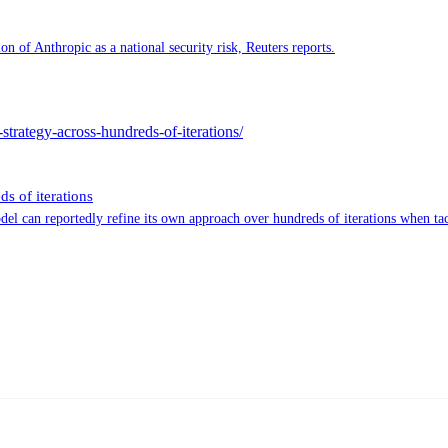
n of Anthropic as a national security risk, Reuters reports.
strategy-across-hundreds-of-iterations/
s of iterations
 can reportedly refine its own approach over hundreds of iterations when tac