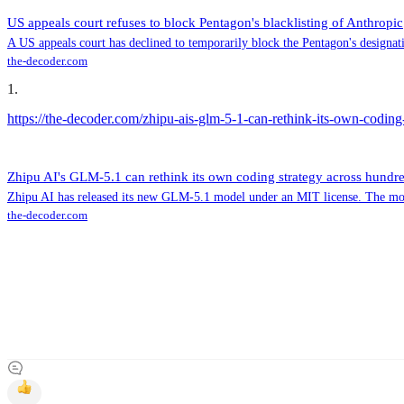
US appeals court refuses to block Pentagon's blacklisting of Anthropic
A US appeals court has declined to temporarily block the Pentagon's designatio
the-decoder.com
1
.
https://the-decoder.com/zhipu-ais-glm-5-1-can-rethink-its-own-coding-
Zhipu AI's GLM-5.1 can rethink its own coding strategy across hundred
Zhipu AI has released its new GLM-5.1 model under an MIT license. The model
the-decoder.com