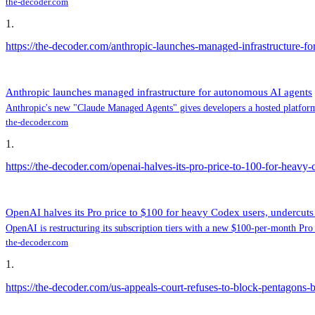
the-decoder.com
1
.
https://the-decoder.com/anthropic-launches-managed-infrastructure-f
Anthropic launches managed infrastructure for autonomous AI agents
Anthropic's new "Claude Managed Agents" gives developers a hosted platform
the-decoder.com
1
.
https://the-decoder.com/openai-halves-its-pro-price-to-100-for-heavy
OpenAI halves its Pro price to $100 for heavy Codex users, undercut
OpenAI is restructuring its subscription tiers with a new $100-per-month Pro p
the-decoder.com
1
.
https://the-decoder.com/us-appeals-court-refuses-to-block-pentagons-b