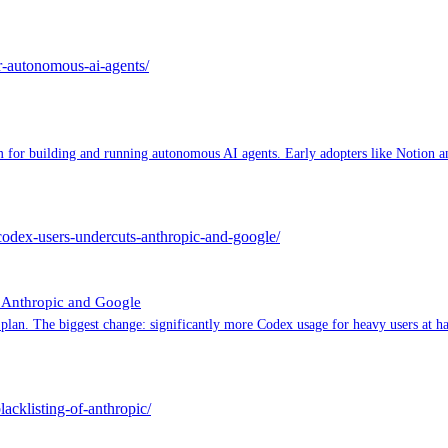
or-autonomous-ai-agents/
 for building and running autonomous AI agents. Early adopters like Notion an
-codex-users-undercuts-anthropic-and-google/
s Anthropic and Google
lan. The biggest change: significantly more Codex usage for heavy users at half
lacklisting-of-anthropic/