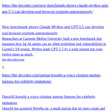
https://the-decoder.com/new-benchmark-shows-claude-mythos-and-
gpt-5-5-can-develop-real-browser-exploits-autonomously/
New benchmark shows Claude Mythos and GPT-5.5 can develop
real browser exploits autonomously
Researchers at Carnegie Mellon University built a new benchmark that
measures how far AI agents can go when exploiting real vulnerabilities in
Google's V8 engine. Mythos leads GPT-5.5 by a wide margin but costs
twelve times as much.
the-decoder.com
1
.
https://the-decoder.com/openai-bought-a-voice-cloning-startup-
famous-for-celebrity-imitations/
OpenAI bought a voice cloning startup famous for celebrity
imitations
OpenAI has acquired Weights.gg, a small startup that let users create and