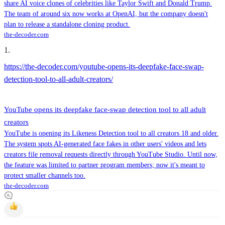
share AI voice clones of celebrities like Taylor Swift and Donald Trump.
The team of around six now works at OpenAI, but the company doesn't
plan to release a standalone cloning product.
the-decoder.com
1
.
https://the-decoder.com/youtube-opens-its-deepfake-face-swap-
detection-tool-to-all-adult-creators/
YouTube opens its deepfake face-swap detection tool to all adult
creators
YouTube is opening its Likeness Detection tool to all creators 18 and older.
The system spots AI-generated face fakes in other users' videos and lets
creators file removal requests directly through YouTube Studio. Until now,
the feature was limited to partner program members; now it's meant to
protect smaller channels too.
the-decoder.com