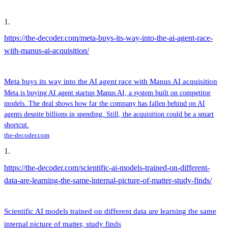
1
.
https://the-decoder.com/meta-buys-its-way-into-the-ai-agent-race-
with-manus-ai-acquisition/
Meta buys its way into the AI agent race with Manus AI acquisition
Meta is buying AI agent startup Manus AI, a system built on competitor
models. The deal shows how far the company has fallen behind on AI
agents despite billions in spending. Still, the acquisition could be a smart
shortcut.
the-decoder.com
1
.
https://the-decoder.com/scientific-ai-models-trained-on-different-
data-are-learning-the-same-internal-picture-of-matter-study-finds/
Scientific AI models trained on different data are learning the same
internal picture of matter, study finds